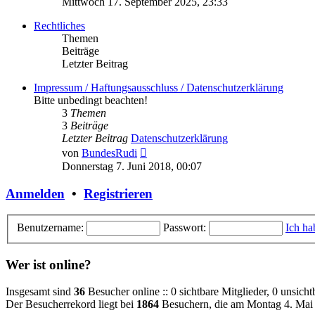
Mittwoch 17. September 2025, 23:33
Rechtliches
Themen
Beiträge
Letzter Beitrag
Impressum / Haftungsausschluss / Datenschutzerklärung
Bitte unbedingt beachten!
3
Themen
3
Beiträge
Letzter Beitrag
Datenschutzerklärung
Neuester
von
BundesRudi
Beitrag
Donnerstag 7. Juni 2018, 00:07
Anmelden
•
Registrieren
Benutzername:
Passwort:
Ich ha
Wer ist online?
Insgesamt sind
36
Besucher online :: 0 sichtbare Mitglieder, 0 unsich
Der Besucherrekord liegt bei
1864
Besuchern, die am Montag 4. Mai 2