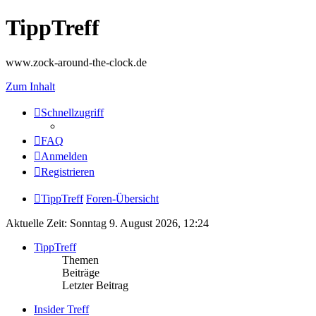
TippTreff
www.zock-around-the-clock.de
Zum Inhalt
Schnellzugriff
FAQ
Anmelden
Registrieren
TippTreff
Foren-Übersicht
Aktuelle Zeit: Sonntag 9. August 2026, 12:24
TippTreff
Themen
Beiträge
Letzter Beitrag
Insider Treff