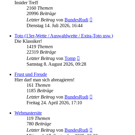
Insider Treff
2160
Themen
20996
Beiträge
Neuester
Letzter Beitrag
von
BundesRudi
Beitrag
Dienstag 14. Juli 2026, 16:44
Toto (13er-Wette / Auswahlwette / Extra-Toto usw.)
Die Klassiker!
1419
Themen
22319
Beiträge
Neuester
Letzter Beitrag
von
Tomp
Beitrag
Samstag 8. August 2026, 09:28
Frust und Freude
Hier darf man sich abreagieren!
161
Themen
1185
Beiträge
Neuester
Letzter Beitrag
von
BundesRudi
Beitrag
Freitag 24. April 2026, 17:10
Webmastersite
119
Themen
780
Beiträge
Neuester
Letzter Beitrag
von
BundesRudi
Beitrag