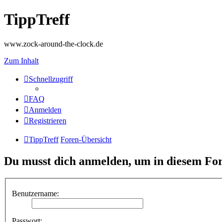
TippTreff
www.zock-around-the-clock.de
Zum Inhalt
Schnellzugriff
FAQ
Anmelden
Registrieren
TippTreff
Foren-Übersicht
Du musst dich anmelden, um in diesem For
Benutzername:
Passwort: