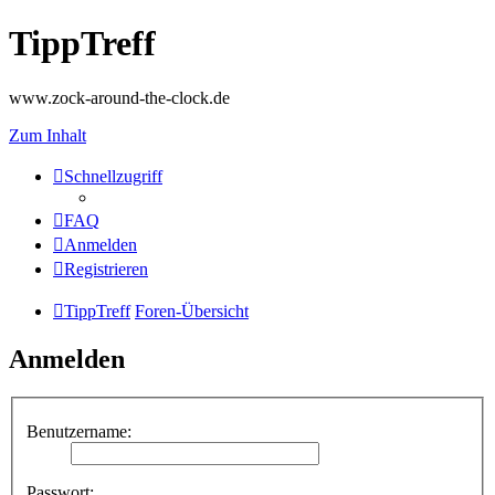
TippTreff
www.zock-around-the-clock.de
Zum Inhalt
Schnellzugriff
FAQ
Anmelden
Registrieren
TippTreff
Foren-Übersicht
Anmelden
Benutzername:
Passwort: