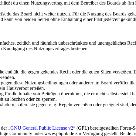
hließt du einen Nutzungsvertrag mit dem Betreiber des Boards ab (im 
fst du das Board nicht weiter nutzen. Für die Nutzung des Boards gelten
 kann von beiden Seiten ohne Einhaltung einer Frist jederzeit gekünd
 einfaches, zeitlich und räumlich unbeschränktes und unentgeltliches R
ch Kündigung des Nutzungsvertrages bestehen.
alte enthält, die gegen geltendes Recht oder die guten Sitten verstoßen. 
rwenden.
n gegen diese Nutzungsbedingungen oder anderer im Board veröffentli
in Hausverbot erteilen.
für die Inhalte von Beiträgen übernimmt, die er nicht selbst erstellt 
it zu löschen oder zu sperren.
uändern, sofern sie gegen o. g. Regeln verstoßen oder geeignet sind, 
 der „
GNU General Public License v2
“ (GPL) bereitgestellten Foren
hige Community unter www.phpbb.de zur Verfügung gestellt. Beide hab