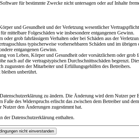
oftware für bestimmte Zwecke nicht untersagen oder auf Inhalte frem
rper und Gesundheit und der Verletzung wesentlicher Vertragspflichten
ch für mittelbare Folgeschäden wie insbesondere entgangenen Gewinn.
em oder grob fahrlässigem Verhalten oder bei Schäden aus der Verletz
i Vertragsschluss typischerweise vorhersehbaren Schäden und im übrigen
besondere entgangenen Gewinn.
ng von Leben, Körper und Gesundheit oder vorsätzlichem oder grob fah
e nach auf die vertragstypischen Durchschnittsschäden begrenzt. Dies
h zugunsten der Mitarbeiter und Erfüllungsgehilfen des Betreibers.
bleiben unberührt.
e Datenschutzerklärung zu ändern. Die Änderung wird dem Nutzer per E-
m Falle des Widerspruchs erlischt das zwischen dem Betreiber und dem 
er Nutzer den Änderungen zugestimmt hat.
n der Datenschutzerklärung enthalten.