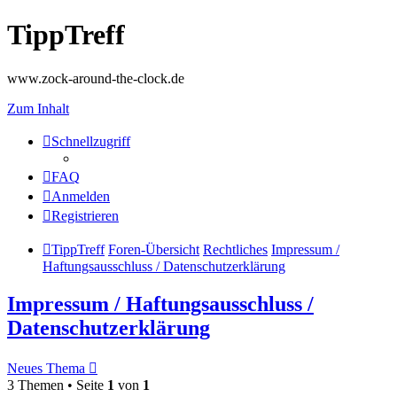
TippTreff
www.zock-around-the-clock.de
Zum Inhalt
Schnellzugriff
FAQ
Anmelden
Registrieren
TippTreff
Foren-Übersicht
Rechtliches
Impressum /
Haftungsausschluss / Datenschutzerklärung
Impressum / Haftungsausschluss /
Datenschutzerklärung
Neues Thema
3 Themen • Seite
1
von
1