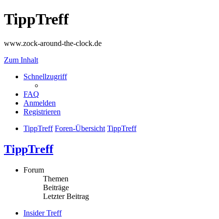
TippTreff
www.zock-around-the-clock.de
Zum Inhalt
Schnellzugriff
FAQ
Anmelden
Registrieren
TippTreff
Foren-Übersicht
TippTreff
TippTreff
Forum
Themen
Beiträge
Letzter Beitrag
Insider Treff