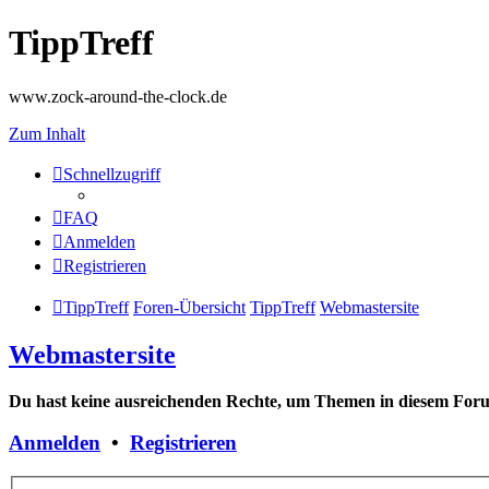
TippTreff
www.zock-around-the-clock.de
Zum Inhalt
Schnellzugriff
FAQ
Anmelden
Registrieren
TippTreff
Foren-Übersicht
TippTreff
Webmastersite
Webmastersite
Du hast keine ausreichenden Rechte, um Themen in diesem Forum
Anmelden
•
Registrieren