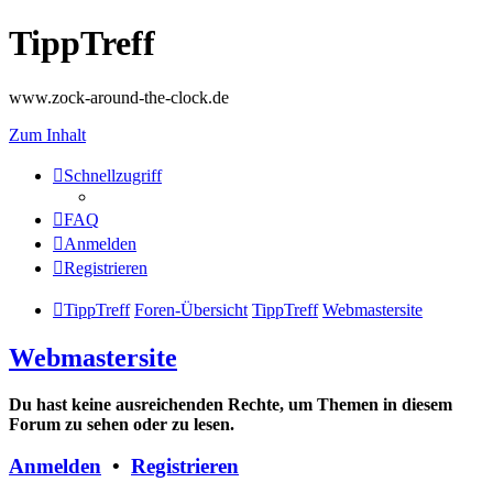
TippTreff
www.zock-around-the-clock.de
Zum Inhalt
Schnellzugriff
FAQ
Anmelden
Registrieren
TippTreff
Foren-Übersicht
TippTreff
Webmastersite
Webmastersite
Du hast keine ausreichenden Rechte, um Themen in diesem
Forum zu sehen oder zu lesen.
Anmelden
•
Registrieren