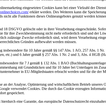
inemarketing eingesetzten Cookies kann bei einer Vielzahl der Dienste
onlinechoices.com/
erklärt werden. Des Weiteren kann die Speicherung
lls nicht alle Funktionen dieses Onlineangebotes genutzt werden könne
nd 18 DSGVO gelöscht oder in ihrer Verarbeitung eingeschränkt. Sofer
 sie für ihre Zweckbestimmung nicht mehr erforderlich sind und der L
zlich zulässige Zwecke erforderlich sind, wird deren Verarbeitung eing
steuerrechtlichen Gründen aufbewahrt werden müssen.
ng insbesondere für 10 Jahre gemäß §§ 147 Abs. 1 AO, 257 Abs. 1 Nr.
en, etc.) und 6 Jahre gemäß § 257 Abs. 1 Nr. 2 und 3, Abs. 4 HGB (Ha
 insbesondere für 7 J gemäß § 132 Abs. 1 BAO (Buchhaltungsunterlage
sammenhang mit Grundstücken und für 10 Jahre bei Unterlagen im Zusa
htunternehmer in EU-Mitgliedstaaten erbracht werden und für die d
esse an der Analyse, Optimierung und wirtschaftlichem Betrieb unseres
Google verwendet Cookies. Die durch das Cookie erzeugten Informati
ort gespeichert.
 hierdurch eine Garantie, das europäische Datenschutzrecht einzuhalten