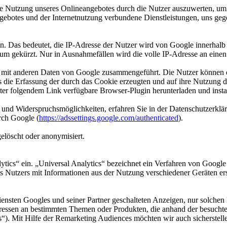
e Nutzung unseres Onlineangebotes durch die Nutzer auszuwerten, um R
ebotes und der Internetnutzung verbundene Dienstleistungen, uns geg
in. Das bedeutet, die IP-Adresse der Nutzer wird von Google innerhalb
m gekürzt. Nur in Ausnahmefällen wird die volle IP-Adresse an einen
t mit anderen Daten von Google zusammengeführt. Die Nutzer können d
s die Erfassung der durch das Cookie erzeugten und auf ihre Nutzung
ter folgendem Link verfügbare Browser-Plugin herunterladen und insta
 und Widerspruchsmöglichkeiten, erfahren Sie in der Datenschutzerklä
rch Google (
https://adssettings.google.com/authenticated
).
löscht oder anonymisiert.
ytics“ ein. „Universal Analytics“ bezeichnet ein Verfahren von Google
 Nutzers mit Informationen aus der Nutzung verschiedener Geräten erst
ensten Googles und seiner Partner geschalteten Anzeigen, nur solchen 
eressen an bestimmten Themen oder Produkten, die anhand der besucht
). Mit Hilfe der Remarketing Audiences möchten wir auch sicherstelle