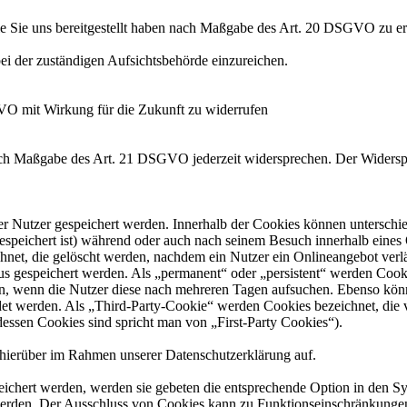
die Sie uns bereitgestellt haben nach Maßgabe des Art. 20 DSGVO zu er
i der zuständigen Aufsichtsbehörde einzureichen.
GVO mit Wirkung für die Zukunft zu widerrufen
nach Maßgabe des Art. 21 DSGVO jederzeit widersprechen. Der Widersp
er Nutzer gespeichert werden. Innerhalb der Cookies können unterschi
peichert ist) während oder auch nach seinem Besuch innerhalb eines 
net, die gelöscht werden, nachdem ein Nutzer ein Onlineangebot verlä
tus gespeichert werden. Als „permanent“ oder „persistent“ werden Coo
en, wenn die Nutzer diese nach mehreren Tagen aufsuchen. Ebenso könn
 werden. Als „Third-Party-Cookie“ werden Cookies bezeichnet, die v
dessen Cookies sind spricht man von „First-Party Cookies“).
hierüber im Rahmen unserer Datenschutzerklärung auf.
eichert werden, werden sie gebeten die entsprechende Option in den Sy
erden. Der Ausschluss von Cookies kann zu Funktionseinschränkungen