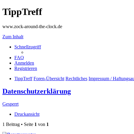
TippTreff
www.zock-around-the-clock.de
Zum Inhalt
Schnellzugriff
FAQ
Anmelden
Registrieren
TippTreff
Foren-Übersicht
Rechtliches
Impressum / Haftungsau
Datenschutzerklärung
Gesperrt
Druckansicht
1 Beitrag • Seite
1
von
1