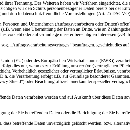
 und ihrer Trennung. Des Weiteren haben wir Verfahren eingerichtet, 
ksichtigen wir den Schutz personenbezogener Daten bereits bei der E
g und durch datenschutzfreundliche Voreinstellungen (Art. 25 DSGVO)
ersonen und Unternehmen (Auftragsverarbeitern oder Dritten) offenbar
s (z.B. wenn eine Übermittlung der Daten an Dritte, wie an Zahlungsdie
g dies vorsieht oder auf Grundlage unserer berechtigten Interessen (z.B.
s sog. „Auftragsverarbeitungsvertrages“ beauftragen, geschieht dies 
en Union (EU) oder des Europäischen Wirtschaftsraums (EWR)) verarbe
folgt dies nur, wenn es zur Erfüllung unserer (vor)vertraglichen Pflich
hieht. Vorbehaltlich gesetzlicher oder vertraglicher Erlaubnisse, verarb
h. die Verarbeitung erfolgt z.B. auf Grundlage besonderer Garantien, 
cy Shield“) oder Beachtung offiziell anerkannter spezieller vertraglic
effende Daten verarbeitet werden und auf Auskunft über diese Daten so
ung der Sie betreffenden Daten oder die Berichtigung der Sie betreff
 dass betreffende Daten unverzüglich gelöscht werden, bzw. alterna