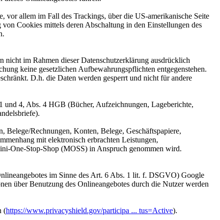
, vor allem im Fall des Trackings, über die US-amerikanische Seite
 von Cookies mittels deren Abschaltung in den Einstellungen des
n.
n nicht im Rahmen dieser Datenschutzerklärung ausdrücklich
öschung keine gesetzlichen Aufbewahrungspflichten entgegenstehen.
eschränkt. D.h. die Daten werden gesperrt und nicht für andere
 1 und 4, Abs. 4 HGB (Bücher, Aufzeichnungen, Lageberichte,
ndelsbriefe).
n, Belege/Rechnungen, Konten, Belege, Geschäftspapiere,
mmenhang mit elektronisch erbrachten Leistungen,
er Mini-One-Stop-Shop (MOSS) in Anspruch genommen wird.
 Onlineangebotes im Sinne des Art. 6 Abs. 1 lit. f. DSGVO) Google
onen über Benutzung des Onlineangebotes durch die Nutzer werden
 (
https://www.privacyshield.gov/participa ... tus=Active
).