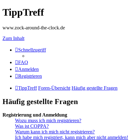
TippTreff
www.zock-around-the-clock.de
Zum Inhalt
Schnellzugriff
FAQ
Anmelden
Registrieren
TippTreff
Foren-Übersicht
Häufig gestellte Fragen
Häufig gestellte Fragen
Registrierung und Anmeldung
Wozu muss ich mich registrieren?
Was ist COPPA?
Warum kann ich mich nicht registrieren?
Ich habe mich registriert, kann mich aber nicht anmelden!