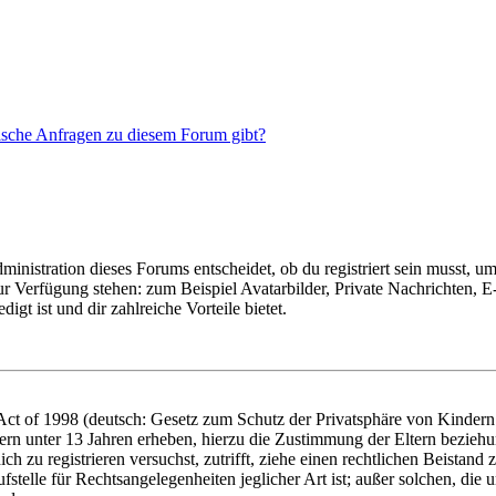
tische Anfragen zu diesem Forum gibt?
istration dieses Forums entscheidet, ob du registriert sein musst, um Be
zur Verfügung stehen: zum Beispiel Avatarbilder, Private Nachrichten, 
igt ist und dir zahlreiche Vorteile bietet.
t of 1998 (deutsch: Gesetz zum Schutz der Privatsphäre von Kindern i
ern unter 13 Jahren erheben, hierzu die Zustimmung der Eltern bezieh
dich zu registrieren versuchst, zutrifft, ziehe einen rechtlichen Beista
stelle für Rechtsangelegenheiten jeglicher Art ist; außer solchen, die