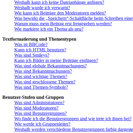
Weshalb kann ich keine Dateianhänge anfügen?
Weshalb wurde ich verwarnt?
Wie kann ich Beiträge den Moderatoren melden?
Was bewirkt die „Speichern“-Schaltfläche beim Schreiben eine
Warum muss mein Beitrag erst freigegeben werden?
Wie markiere ich ein Thema als neu?
Textformatierung und Thementypen
Was ist BBCode?
Kann ich HTML benutzen?
Was sind Smileys?
Kann ich Bilder in meine Beiträge einfügen?
Was sind globale Bekanntmachungen?
Was sind Bekanntmachungen?
Was sind wichtige Themen?
Was sind geschlossene Themen?
Was sind Themen-Symbole?
Benutzer-Stufen und Gruppen
Was sind Administratoren?
Was sind Moderatoren?
Was sind Benutzergruppen?
Wo finde ich die Benutzergruppen und wie trete ich ihnen bei?
Wie werde ich Gruppenleiter?
Weshalb werden verschiedene Benutzergruppen farbig dargestel