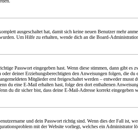
erden.
 komplett ausgeschaltet hat, damit sich keine neuen Benutzer mehr anm
 wurden. Um Hilfe zu erhalten, wende dich an die Board-Administratio
richtige Passwort eingegeben hast. Wenn diese stimmen, dann gibt es
ern oder deiner Erziehungsberechtigten den Anweisungen folgen, die du e
 angemeldeten Mitglieder erst freigeschaltet werden – entweder musst du
. Wenn du eine E-Mail erhalten hast, folge den dort enthaltenen Anweis
nn du dir sicher bist, dass deine E-Mail-Adresse korrekt eingegeben w
Benutzername und dein Passwort richtig sind. Wenn dies der Fall ist, w
igurationsproblem mit der Website vorliegt, welches ein Administrator l