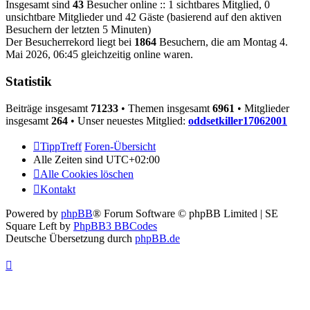
Insgesamt sind
43
Besucher online :: 1 sichtbares Mitglied, 0
unsichtbare Mitglieder und 42 Gäste (basierend auf den aktiven
Besuchern der letzten 5 Minuten)
Der Besucherrekord liegt bei
1864
Besuchern, die am Montag 4.
Mai 2026, 06:45 gleichzeitig online waren.
Statistik
Beiträge insgesamt
71233
• Themen insgesamt
6961
• Mitglieder
insgesamt
264
• Unser neuestes Mitglied:
oddsetkiller17062001
TippTreff
Foren-Übersicht
Alle Zeiten sind
UTC+02:00
Alle Cookies löschen
Kontakt
Powered by
phpBB
® Forum Software © phpBB Limited | SE
Square Left by
PhpBB3 BBCodes
Deutsche Übersetzung durch
phpBB.de