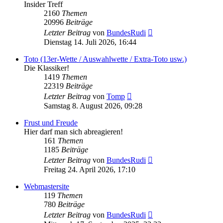
Insider Treff
2160
Themen
20996
Beiträge
Neuester
Letzter Beitrag
von
BundesRudi
Beitrag
Dienstag 14. Juli 2026, 16:44
Toto (13er-Wette / Auswahlwette / Extra-Toto usw.)
Die Klassiker!
1419
Themen
22319
Beiträge
Neuester
Letzter Beitrag
von
Tomp
Beitrag
Samstag 8. August 2026, 09:28
Frust und Freude
Hier darf man sich abreagieren!
161
Themen
1185
Beiträge
Neuester
Letzter Beitrag
von
BundesRudi
Beitrag
Freitag 24. April 2026, 17:10
Webmastersite
119
Themen
780
Beiträge
Neuester
Letzter Beitrag
von
BundesRudi
Beitrag