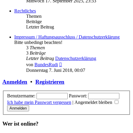
Mittwoch 17. September 2025, 23:33
Rechtliches
Themen
Beiträge
Letzter Beitrag
Impressum / Haftungsausschluss / Datenschutzerklärung
Bitte unbedingt beachten!
3
Themen
3
Beiträge
Letzter Beitrag
Datenschutzerklärung
Neuester
von
BundesRudi
Beitrag
Donnerstag 7. Juni 2018, 00:07
Anmelden
•
Registrieren
Benutzername:
Passwort:
Ich habe mein Passwort vergessen
|
Angemeldet bleiben
Wer ist online?