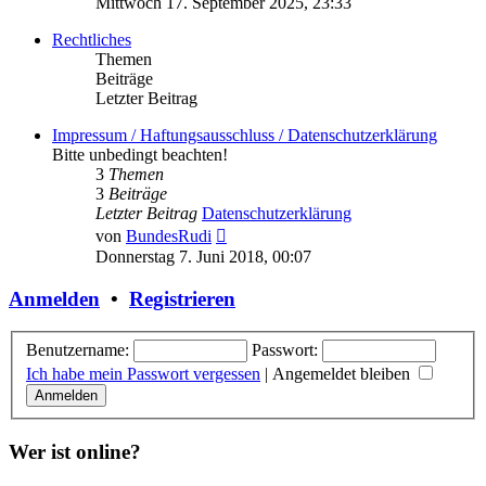
Mittwoch 17. September 2025, 23:33
Rechtliches
Themen
Beiträge
Letzter Beitrag
Impressum / Haftungsausschluss / Datenschutzerklärung
Bitte unbedingt beachten!
3
Themen
3
Beiträge
Letzter Beitrag
Datenschutzerklärung
Neuester
von
BundesRudi
Beitrag
Donnerstag 7. Juni 2018, 00:07
Anmelden
•
Registrieren
Benutzername:
Passwort:
Ich habe mein Passwort vergessen
|
Angemeldet bleiben
Wer ist online?