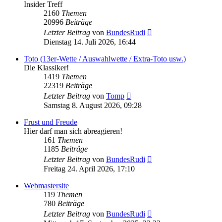
Insider Treff
2160
Themen
20996
Beiträge
Neuester
Letzter Beitrag
von
BundesRudi
Beitrag
Dienstag 14. Juli 2026, 16:44
Toto (13er-Wette / Auswahlwette / Extra-Toto usw.)
Die Klassiker!
1419
Themen
22319
Beiträge
Neuester
Letzter Beitrag
von
Tomp
Beitrag
Samstag 8. August 2026, 09:28
Frust und Freude
Hier darf man sich abreagieren!
161
Themen
1185
Beiträge
Neuester
Letzter Beitrag
von
BundesRudi
Beitrag
Freitag 24. April 2026, 17:10
Webmastersite
119
Themen
780
Beiträge
Neuester
Letzter Beitrag
von
BundesRudi
Beitrag