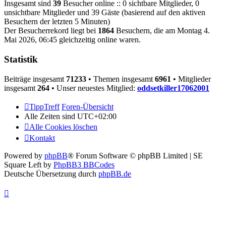
Insgesamt sind
39
Besucher online :: 0 sichtbare Mitglieder, 0
unsichtbare Mitglieder und 39 Gäste (basierend auf den aktiven
Besuchern der letzten 5 Minuten)
Der Besucherrekord liegt bei
1864
Besuchern, die am Montag 4.
Mai 2026, 06:45 gleichzeitig online waren.
Statistik
Beiträge insgesamt
71233
• Themen insgesamt
6961
• Mitglieder
insgesamt
264
• Unser neuestes Mitglied:
oddsetkiller17062001
TippTreff
Foren-Übersicht
Alle Zeiten sind
UTC+02:00
Alle Cookies löschen
Kontakt
Powered by
phpBB
® Forum Software © phpBB Limited | SE
Square Left by
PhpBB3 BBCodes
Deutsche Übersetzung durch
phpBB.de