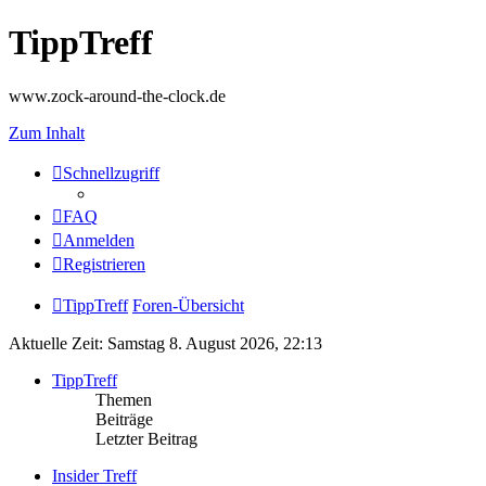
TippTreff
www.zock-around-the-clock.de
Zum Inhalt
Schnellzugriff
FAQ
Anmelden
Registrieren
TippTreff
Foren-Übersicht
Aktuelle Zeit: Samstag 8. August 2026, 22:13
TippTreff
Themen
Beiträge
Letzter Beitrag
Insider Treff