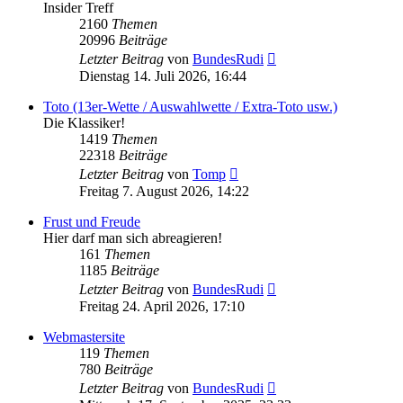
Insider Treff
2160
Themen
20996
Beiträge
Neuester
Letzter Beitrag
von
BundesRudi
Beitrag
Dienstag 14. Juli 2026, 16:44
Toto (13er-Wette / Auswahlwette / Extra-Toto usw.)
Die Klassiker!
1419
Themen
22318
Beiträge
Neuester
Letzter Beitrag
von
Tomp
Beitrag
Freitag 7. August 2026, 14:22
Frust und Freude
Hier darf man sich abreagieren!
161
Themen
1185
Beiträge
Neuester
Letzter Beitrag
von
BundesRudi
Beitrag
Freitag 24. April 2026, 17:10
Webmastersite
119
Themen
780
Beiträge
Neuester
Letzter Beitrag
von
BundesRudi
Beitrag