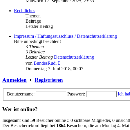
Mittwoch 17. September 2025, 23:33
Rechtliches
Themen
Beiträge
Letzter Beitrag
Impressum / Haftungsausschluss / Datenschutzerklärung
Bitte unbedingt beachten!
3
Themen
3
Beiträge
Letzter Beitrag
Datenschutzerklärung
Neuester
von
BundesRudi
Beitrag
Donnerstag 7. Juni 2018, 00:07
Anmelden
•
Registrieren
Benutzername:
Passwort:
Ich ha
Wer ist online?
Insgesamt sind
59
Besucher online :: 0 sichtbare Mitglieder, 0 unsich
Der Besucherrekord liegt bei
1864
Besuchern, die am Montag 4. Mai 2