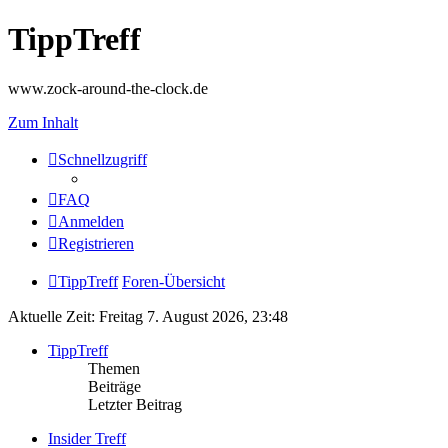
TippTreff
www.zock-around-the-clock.de
Zum Inhalt
Schnellzugriff
FAQ
Anmelden
Registrieren
TippTreff
Foren-Übersicht
Aktuelle Zeit: Freitag 7. August 2026, 23:48
TippTreff
Themen
Beiträge
Letzter Beitrag
Insider Treff