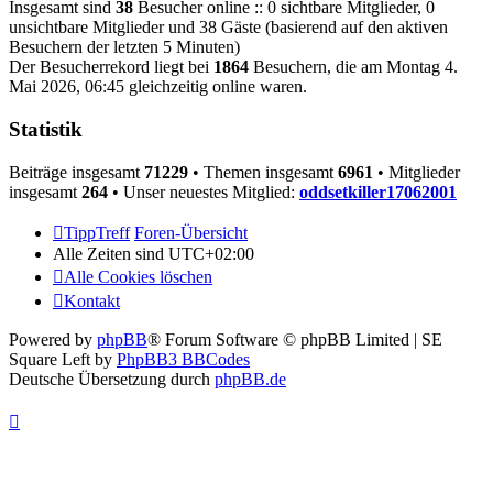
Insgesamt sind
38
Besucher online :: 0 sichtbare Mitglieder, 0
unsichtbare Mitglieder und 38 Gäste (basierend auf den aktiven
Besuchern der letzten 5 Minuten)
Der Besucherrekord liegt bei
1864
Besuchern, die am Montag 4.
Mai 2026, 06:45 gleichzeitig online waren.
Statistik
Beiträge insgesamt
71229
• Themen insgesamt
6961
• Mitglieder
insgesamt
264
• Unser neuestes Mitglied:
oddsetkiller17062001
TippTreff
Foren-Übersicht
Alle Zeiten sind
UTC+02:00
Alle Cookies löschen
Kontakt
Powered by
phpBB
® Forum Software © phpBB Limited | SE
Square Left by
PhpBB3 BBCodes
Deutsche Übersetzung durch
phpBB.de