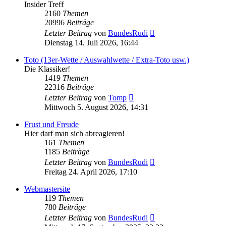
Insider Treff
2160
Themen
20996
Beiträge
Neuester
Letzter Beitrag
von
BundesRudi
Beitrag
Dienstag 14. Juli 2026, 16:44
Toto (13er-Wette / Auswahlwette / Extra-Toto usw.)
Die Klassiker!
1419
Themen
22316
Beiträge
Neuester
Letzter Beitrag
von
Tomp
Beitrag
Mittwoch 5. August 2026, 14:31
Frust und Freude
Hier darf man sich abreagieren!
161
Themen
1185
Beiträge
Neuester
Letzter Beitrag
von
BundesRudi
Beitrag
Freitag 24. April 2026, 17:10
Webmastersite
119
Themen
780
Beiträge
Neuester
Letzter Beitrag
von
BundesRudi
Beitrag