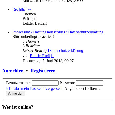
Mittwoch 17. September 2025, 23:33
Rechtliches
Themen
Beiträge
Letzter Beitrag
Impressum / Haftungsausschluss / Datenschutzerklärung
Bitte unbedingt beachten!
3
Themen
3
Beiträge
Letzter Beitrag
Datenschutzerklärung
Neuester
von
BundesRudi
Beitrag
Donnerstag 7. Juni 2018, 00:07
Anmelden
•
Registrieren
Benutzername:
Passwort:
Ich habe mein Passwort vergessen
|
Angemeldet bleiben
Wer ist online?