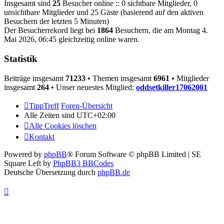
Insgesamt sind
25
Besucher online :: 0 sichtbare Mitglieder, 0
unsichtbare Mitglieder und 25 Gäste (basierend auf den aktiven
Besuchern der letzten 5 Minuten)
Der Besucherrekord liegt bei
1864
Besuchern, die am Montag 4.
Mai 2026, 06:45 gleichzeitig online waren.
Statistik
Beiträge insgesamt
71233
• Themen insgesamt
6961
• Mitglieder
insgesamt
264
• Unser neuestes Mitglied:
oddsetkiller17062001
TippTreff
Foren-Übersicht
Alle Zeiten sind
UTC+02:00
Alle Cookies löschen
Kontakt
Powered by
phpBB
® Forum Software © phpBB Limited | SE
Square Left by
PhpBB3 BBCodes
Deutsche Übersetzung durch
phpBB.de