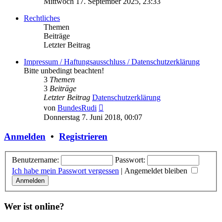
Mittwoch 17. September 2025, 23:33
Rechtliches
Themen
Beiträge
Letzter Beitrag
Impressum / Haftungsausschluss / Datenschutzerklärung
Bitte unbedingt beachten!
3
Themen
3
Beiträge
Letzter Beitrag
Datenschutzerklärung
Neuester
von
BundesRudi
Beitrag
Donnerstag 7. Juni 2018, 00:07
Anmelden
•
Registrieren
Benutzername:
Passwort:
Ich habe mein Passwort vergessen
|
Angemeldet bleiben
Wer ist online?