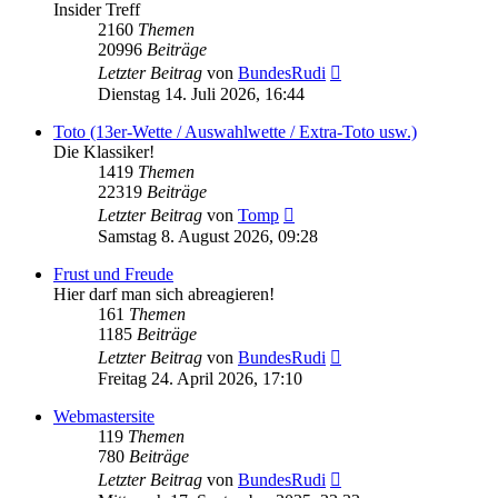
Insider Treff
2160
Themen
20996
Beiträge
Neuester
Letzter Beitrag
von
BundesRudi
Beitrag
Dienstag 14. Juli 2026, 16:44
Toto (13er-Wette / Auswahlwette / Extra-Toto usw.)
Die Klassiker!
1419
Themen
22319
Beiträge
Neuester
Letzter Beitrag
von
Tomp
Beitrag
Samstag 8. August 2026, 09:28
Frust und Freude
Hier darf man sich abreagieren!
161
Themen
1185
Beiträge
Neuester
Letzter Beitrag
von
BundesRudi
Beitrag
Freitag 24. April 2026, 17:10
Webmastersite
119
Themen
780
Beiträge
Neuester
Letzter Beitrag
von
BundesRudi
Beitrag