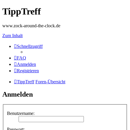
TippTreff
www.zock-around-the-clock.de
Zum Inhalt
Schnellzugriff
FAQ
Anmelden
Registrieren
TippTreff
Foren-Übersicht
Anmelden
Benutzername:
Passwort: