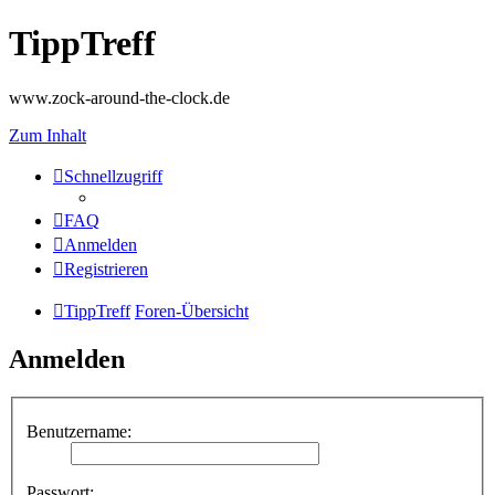
TippTreff
www.zock-around-the-clock.de
Zum Inhalt
Schnellzugriff
FAQ
Anmelden
Registrieren
TippTreff
Foren-Übersicht
Anmelden
Benutzername:
Passwort: