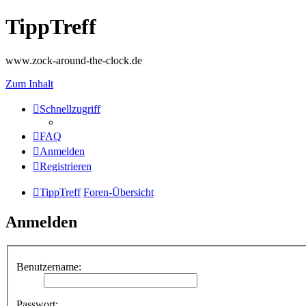
TippTreff
www.zock-around-the-clock.de
Zum Inhalt
Schnellzugriff
FAQ
Anmelden
Registrieren
TippTreff
Foren-Übersicht
Anmelden
Benutzername:
Passwort: