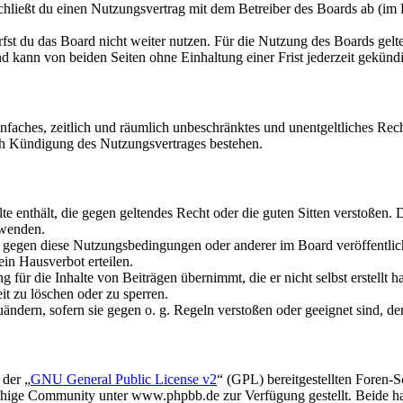
hließt du einen Nutzungsvertrag mit dem Betreiber des Boards ab (im 
fst du das Board nicht weiter nutzen. Für die Nutzung des Boards gelten
 kann von beiden Seiten ohne Einhaltung einer Frist jederzeit gekünd
 einfaches, zeitlich und räumlich unbeschränktes und unentgeltliches R
ch Kündigung des Nutzungsvertrages bestehen.
alte enthält, die gegen geltendes Recht oder die guten Sitten verstoßen. 
rwenden.
n gegen diese Nutzungsbedingungen oder anderer im Board veröffentli
in Hausverbot erteilen.
für die Inhalte von Beiträgen übernimmt, die er nicht selbst erstellt 
it zu löschen oder zu sperren.
uändern, sofern sie gegen o. g. Regeln verstoßen oder geeignet sind, 
 der „
GNU General Public License v2
“ (GPL) bereitgestellten Foren
hige Community unter www.phpbb.de zur Verfügung gestellt. Beide hab