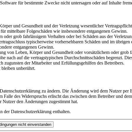
oftware für bestimmte Zwecke nicht untersagen oder auf Inhalte frem
rper und Gesundheit und der Verletzung wesentlicher Vertragspflichten
ch für mittelbare Folgeschäden wie insbesondere entgangenen Gewinn.
em oder grob fahrlässigem Verhalten oder bei Schäden aus der Verletz
i Vertragsschluss typischerweise vorhersehbaren Schäden und im übrigen
besondere entgangenen Gewinn.
ng von Leben, Körper und Gesundheit oder vorsätzlichem oder grob fah
e nach auf die vertragstypischen Durchschnittsschäden begrenzt. Dies
h zugunsten der Mitarbeiter und Erfüllungsgehilfen des Betreibers.
bleiben unberührt.
e Datenschutzerklärung zu ändern. Die Änderung wird dem Nutzer per E-
m Falle des Widerspruchs erlischt das zwischen dem Betreiber und dem 
er Nutzer den Änderungen zugestimmt hat.
n der Datenschutzerklärung enthalten.