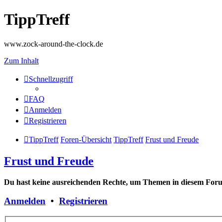
TippTreff
www.zock-around-the-clock.de
Zum Inhalt
Schnellzugriff
FAQ
Anmelden
Registrieren
TippTreff
Foren-Übersicht
TippTreff
Frust und Freude
Frust und Freude
Du hast keine ausreichenden Rechte, um Themen in diesem Forum
Anmelden
•
Registrieren