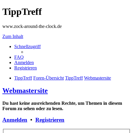
TippTreff
www.zock-around-the-clock.de
Zum Inhalt
Schnellzugriff
FAQ
Anmelden
Registrieren
TippTreff
Foren-Übersicht
TippTreff
Webmastersite
Webmastersite
Du hast keine ausreichenden Rechte, um Themen in diesem
Forum zu sehen oder zu lesen.
Anmelden
•
Registrieren