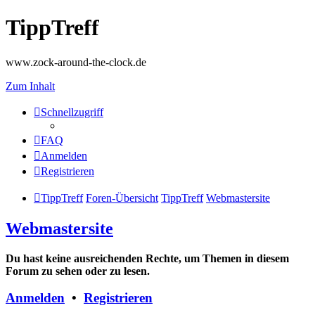
TippTreff
www.zock-around-the-clock.de
Zum Inhalt
Schnellzugriff
FAQ
Anmelden
Registrieren
TippTreff
Foren-Übersicht
TippTreff
Webmastersite
Webmastersite
Du hast keine ausreichenden Rechte, um Themen in diesem
Forum zu sehen oder zu lesen.
Anmelden
•
Registrieren