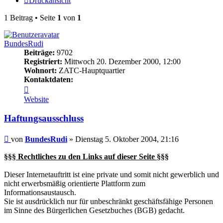
Druckansicht
1 Beitrag • Seite
1
von
1
BundesRudi
Beiträge:
9702
Registriert:
Mittwoch 20. Dezember 2000, 12:00
Wohnort:
ZATC-Hauptquartier
Kontaktdaten:
Kontaktdaten
von
Website
BundesRudi
Haftungsausschluss
Beitrag
von
BundesRudi
»
Dienstag 5. Oktober 2004, 21:16
§§§ Rechtliches zu den Links auf dieser Seite §§§
Dieser Internetauftritt ist eine private und somit nicht gewerblich und
nicht erwerbsmäßig orientierte Plattform zum
Informationsaustausch.
Sie ist ausdrücklich nur für unbeschränkt geschäftsfähige Personen
im Sinne des Bürgerlichen Gesetzbuches (BGB) gedacht.