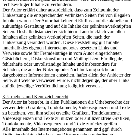
rechtswidriger Inhalte zu verhindern.
Der Autor erklärt daher ausdrücklich, dass zum Zeitpunkt der
Linksetzung die entsprechenden verlinkten Seiten frei von illegalen
Inhalten waren. Der Autor hat keinerlei Einfluss auf die aktuelle und
zukünftige Gestaltung und auf die Inhalte der gelinkten/verknüpften
Seiten. Deshalb distanziert er sich hiermit ausdrücklich von allen
Inhalten aller gelinkten /verknüpften Seiten, die nach der
Linksetzung verändert wurden. Diese Feststellung gilt für alle
innerhalb des eigenen Internetangebotes gesetzten Links und
Verweise sowie für Fremdeinträge in vom Autor eingerichteten
Gästebüchern, Diskussionsforen und Mailinglisten. Für illegale,
fehlerhafte oder unvollständige Inhalte und insbesondere für
Schäden, die aus der Nutzung oder Nichtnutzung solcherart
dargebotener Informationen entstehen, haftet allein der Anbieter der
Seite, auf welche verwiesen wurde, nicht derjenige, der über Links
auf die jeweilige Veröffentlichung lediglich verweist.
3. Urheber- und Kennzeichenrecht
Der Autor ist bestrebt, in allen Publikationen die Urheberrechte der
verwendeten Grafiken, Tondokumente, Videosequenzen und Texte
zu beachten, von ihm selbst erstellte Grafiken, Tondokumente,
Videosequenzen und Texte zu nutzen oder auf lizenzfreie Grafiken,
Tondokumente, Videosequenzen und Texte zurückzugreifen.
Alle innerhalb des Internetangebotes genannten und ggf. durch
Dritte geschützten Marken- und Warenzeichen unterliegen