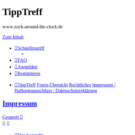
TippTreff
www.zock-around-the-clock.de
Zum Inhalt
Schnellzugriff
FAQ
Anmelden
Registrieren
TippTreff
Foren-Übersicht
Rechtliches
Impressum /
Haftungsausschluss / Datenschutzerklärung
Impressum
Gesperrt