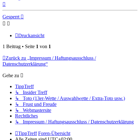
Nach
oben
Gesperrt
Druckansicht
1 Beitrag • Seite
1
von
1
Zurück zu „Impressum / Haftungsausschluss /
Datenschutzerklärung“
Gehe zu
TippTreff
↳ Insider Treff
↳ Toto (13er-Wette / Auswahlwette / Extra-Toto usw.)
↳ Frust und Freude
↳ Webmastersite
Rechtliches
↳ Impressum / Haftungsausschluss / Datenschutzerklärung
TippTreff
Foren-Übersicht
Alle Zeiten sind
UTC+02:00