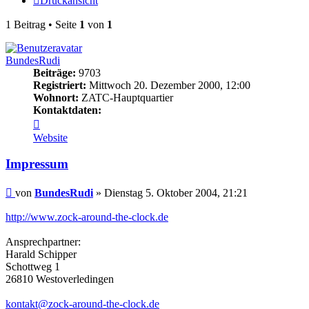
Druckansicht
1 Beitrag • Seite
1
von
1
BundesRudi
Beiträge:
9703
Registriert:
Mittwoch 20. Dezember 2000, 12:00
Wohnort:
ZATC-Hauptquartier
Kontaktdaten:
Kontaktdaten
von
Website
BundesRudi
Impressum
Beitrag
von
BundesRudi
»
Dienstag 5. Oktober 2004, 21:21
http://www.zock-around-the-clock.de
Ansprechpartner:
Harald Schipper
Schottweg 1
26810 Westoverledingen
kontakt@zock-around-the-clock.de